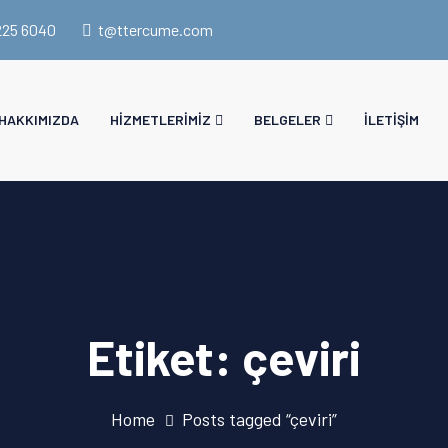
225 6040
t@ttercume.com
HAKKIMIZDA
HIZMETLERIMIZ
BELGELER
İLETIŞIM
Etiket:
çeviri
Home
Posts tagged “çeviri”