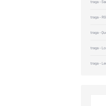
traga
-
Sa
traga
-
RG
traga
-
Qu
traga
-
Lo
traga
-
Le