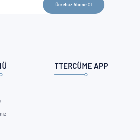
Ücretsiz Abone Ol
NÜ
TTERCÜME APP
a
miz