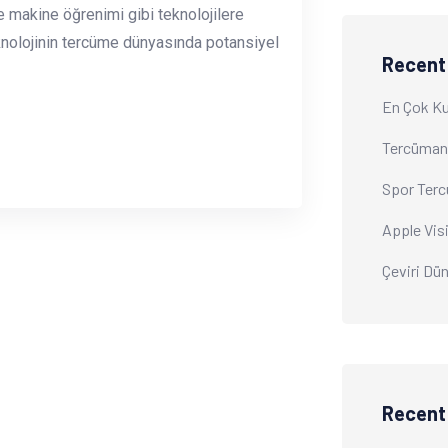
ve makine öğrenimi gibi teknolojilere
teknolojinin tercüme dünyasında potansiyel
Recent
En Çok Kul
Tercümanla
Spor Terc
Apple Vis
Çeviri Dü
Recen