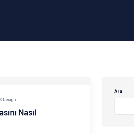
Ara
X Design
sını Nasıl