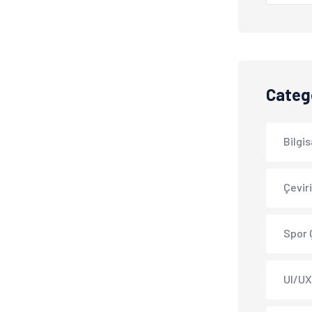
Categ
Bilgis
Çevir
Spor 
UI/UX