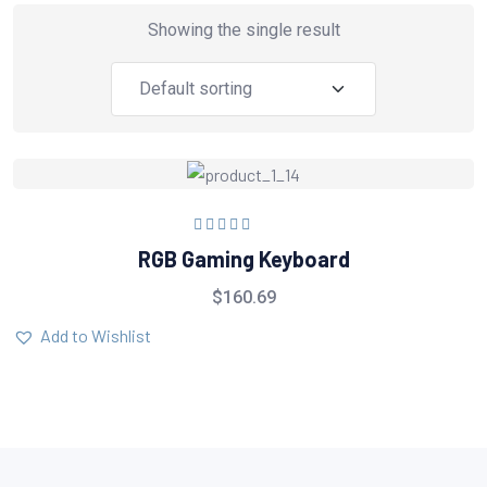
Showing the single result
Rated
5.00
out
RGB Gaming Keyboard
of 5
$
160.69
Add to Wishlist